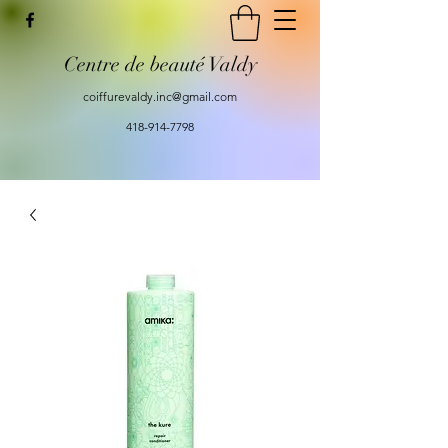
Centre de beauté Valdy
coiffurevaldy.inc@gmail.com
418-914-7798