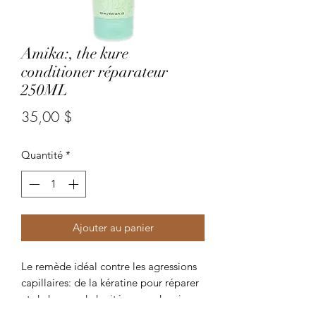
Amika:, the kure
conditioner réparateur
250ML
Prix
35,00 $
Quantité
*
Ajouter au panier
Le remède idéal contre les agressions
capillaires: de la kératine pour réparer
et du beurre de karité pour adoucir.