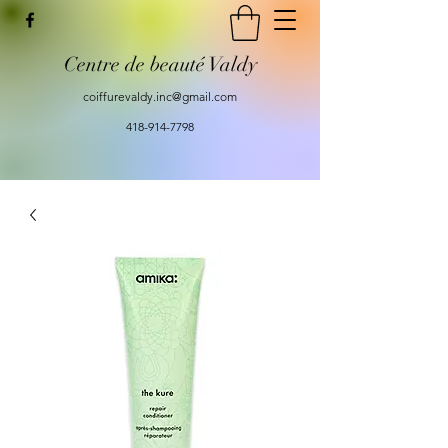
Centre de beauté Valdy
coiffurevaldy.inc@gmail.com
418-914-7798