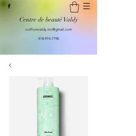
Centre de beauté Valdy
coiffurevaldy.inc@gmail.com
418-914-7798