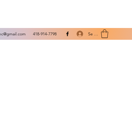
Se connecter
.inc@gmail.com
418-914-7798