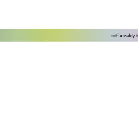
coiffurevaldy