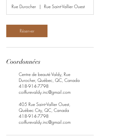
m
Rue Durocher
|
Rue Saint-Vallier Ouest
i
n
Réserver
Coordonnées
Centre de beauté Valdy, Rue
Durocher, Québec, QC, Canada
418-914-7798
coiffurevaldy.inc@gmail.com
405 Rue Saint-Vallier Ouest,
Québec City, QC, Canada
418-914-7798
coiffurevaldy.inc@gmail.com