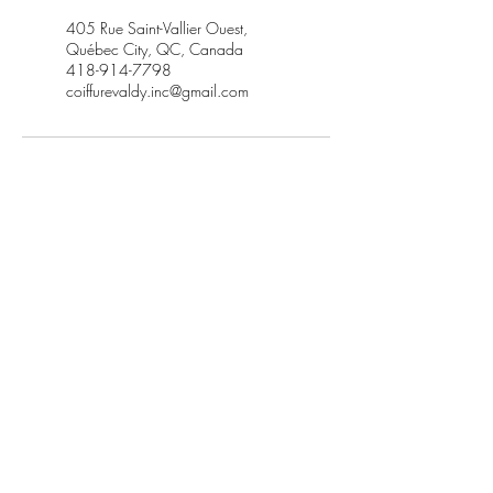
405 Rue Saint-Vallier Ouest,
Québec City, QC, Canada
418-914-7798
coiffurevaldy.inc@gmail.com