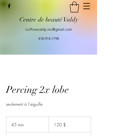
Centre de beauté Valdy
coiffurevaldy.inc@gmail.com
418-914-7798
Percing 2x lobe
seulement à l'aiguille
120 dollars
canadiens
45 min
4
120 $
5