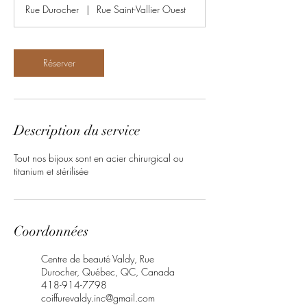
m
Rue Durocher
|
Rue Saint-Vallier Ouest
i
n
Réserver
Description du service
Tout nos bijoux sont en acier chirurgical ou
titanium et stérilisée
Coordonnées
Centre de beauté Valdy, Rue
Durocher, Québec, QC, Canada
418-914-7798
coiffurevaldy.inc@gmail.com