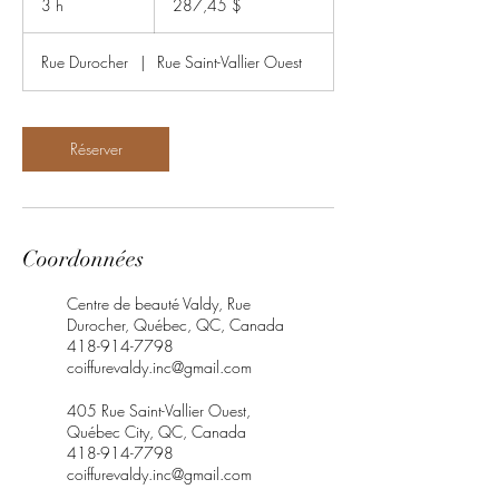
3 h
3
287,45 $
h
Rue Durocher
|
Rue Saint-Vallier Ouest
Réserver
Coordonnées
Centre de beauté Valdy, Rue
Durocher, Québec, QC, Canada
418-914-7798
coiffurevaldy.inc@gmail.com
405 Rue Saint-Vallier Ouest,
Québec City, QC, Canada
418-914-7798
coiffurevaldy.inc@gmail.com