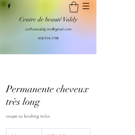
Centre de beauté Valdy
coiffurevaldy.inc@gmail.com
418-914-7798
Permanente cheveux
très long
coupe ou brushing inclus
287,45 dollars
canadiens